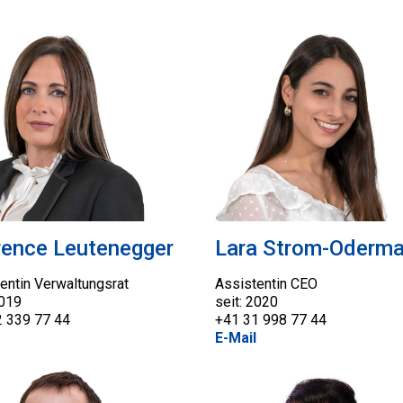
rence Leutenegger
Lara Strom-Oderma
entin Verwaltungsrat
Assistentin CEO
2019
seit: 2020
2 339 77 44
+41 31 998 77 44
E-Mail