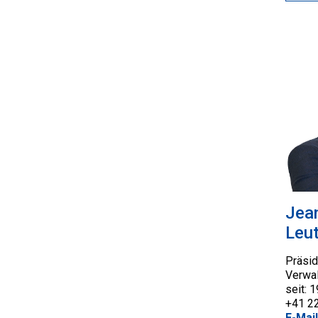
Jea
Leu
Präsid
Verwal
seit: 
+41 2
E-Mail