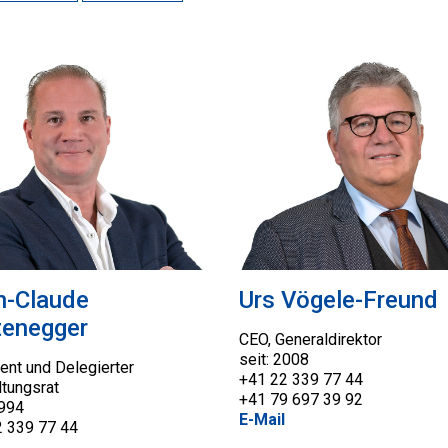
n-Claude
Urs Vögele-Freund
tenegger
CEO, Generaldirektor
seit: 2008
ent und Delegierter
+41 22 339 77 44
tungsrat
+41 79 697 39 92
1994
E-Mail
2 339 77 44