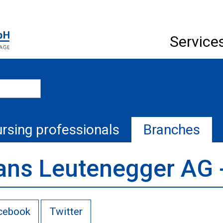
Service
rsing professionals
Branches
ans Leutenegger AG -
cebook
Twitter